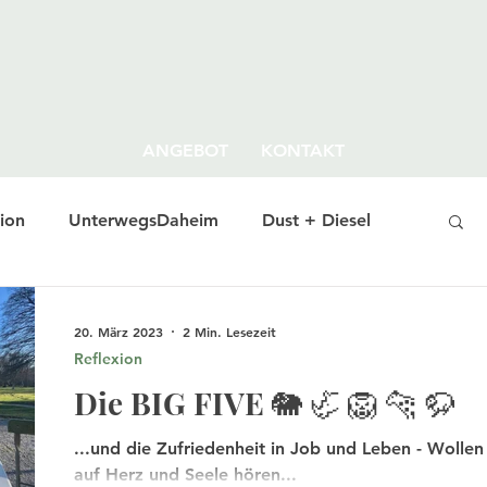
ANGEBOT
KONTAKT
ion
UnterwegsDaheim
Dust + Diesel
20. März 2023
2 Min. Lesezeit
Reflexion
Die BIG FIVE 🐘 🦏 🦁 🐆 🦬
...und die Zufriedenheit in Job und Leben - Wollen 
auf Herz und Seele hören...