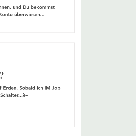
wonnen. und Du bekommst
Konto überwiesen...
?
uf Erden. Sobald ich IM Job
Schalter...📴