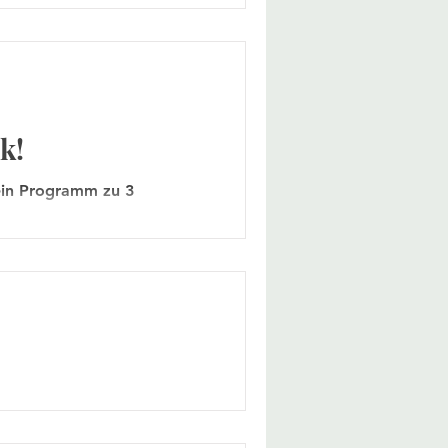
k!
Dein Programm zu 3
: Reisen und um die Welt
ngefühlt...