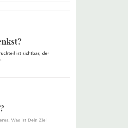
enkst?
chteil ist sichtbar, der
...
e?
res. Was ist Dein Ziel
en?