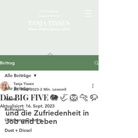
Beitrag
Alle Beiträge
Tanja Tissen
Alle Beiträge
20. März 2023
2 Min. Lesezeit
Die BIG FIVE 🐘 🦏 🦁 🐆 🦬
News
Aktualisiert:
16. Sept. 2023
Reflexion
und die Zufriedenheit in 
Job und Leben
UnterwegsDaheim
Dust + Diesel