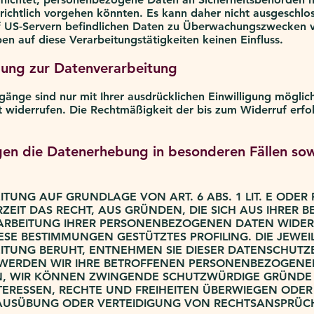
erichtlich vorgehen könnten. Es kann daher nicht ausgeschl
uf US-Servern befindlichen Daten zu Überwachungszwecken 
en auf diese Verarbeitungstätigkeiten keinen Einfluss.
igung zur Datenverarbeitung
änge sind nur mit Ihrer ausdrücklichen Einwilligung möglich
eit widerrufen. Die Rechtmäßigkeit der bis zum Widerruf erf
en die Datenerhebung in besonderen Fällen so
TUNG AUF GRUNDLAGE VON ART. 6 ABS. 1 LIT. E ODER
RZEIT DAS RECHT, AUS GRÜNDEN, DIE SICH AUS IHRER 
ARBEITUNG IHRER PERSONENBEZOGENEN DATEN WIDER
IESE BESTIMMUNGEN GESTÜTZTES PROFILING. DIE JEWE
ITUNG BERUHT, ENTNEHMEN SIE DIESER DATENSCHUTZ
 WERDEN WIR IHRE BETROFFENEN PERSONENBEZOGENE
NN, WIR KÖNNEN ZWINGENDE SCHUTZWÜRDIGE GRÜNDE 
NTERESSEN, RECHTE UND FREIHEITEN ÜBERWIEGEN ODER
AUSÜBUNG ODER VERTEIDIGUNG VON RECHTSANSPRÜC