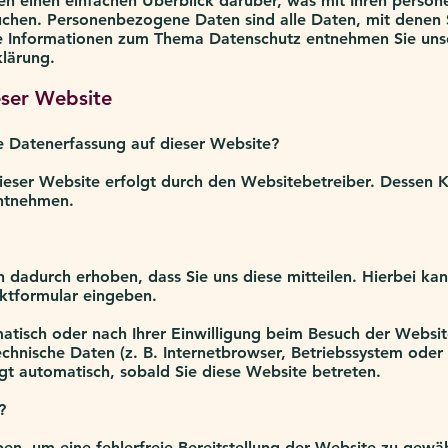
n einen einfachen Überblick darüber, was mit Ihren perso
chen. Personenbezogene Daten sind alle Daten, mit denen Sie
e Informationen zum Thema Datenschutz entnehmen Sie unse
lärung.
eser Website
ie Datenerfassung auf dieser Website?
ieser Website erfolgt durch den Websitebetreiber. Dessen
ntnehmen.
dadurch erhoben, dass Sie uns diese mitteilen. Hierbei kan
aktformular eingeben.
isch oder nach Ihrer Einwilligung beim Besuch der Website
technische Daten (z. B. Internetbrowser, Betriebssystem oder 
gt automatisch, sobald Sie diese Website betreten.
?
ben, um eine fehlerfreie Bereitstellung der Website zu gew