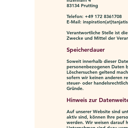
Inzenham 4
83134 Prutting
Telefon: +49 172 8361708
E-Mail: inspiration(at)tanjati
Verantwortliche Stelle ist di
Zwecke und Mittel der Verar
Speicherdauer
Soweit innerhalb dieser Dat
personenbezogenen Daten bei
Löschersuchen geltend mache
sofern wir keinen anderen r
steuer- oder handelsrechtlic
Gründe.
Hinweis zur Datenweit
Auf unserer Website sind u
aktiv sind, können Ihre pe
werden. Wir weisen darauf hi
Unternehmen sind dazu verp