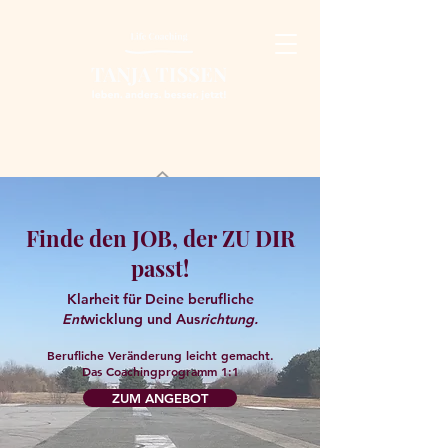
Finde den JOB, der ZU DIR
passt!
Klarheit für Deine berufliche
Ent
wicklung und Aus
richtung.
Berufliche Veränderung leicht gemacht.
Das Coachingprogramm 1:1
ZUM ANGEBOT