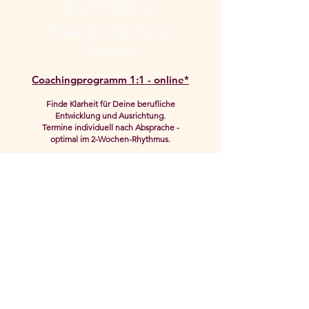
HAMSTERRAD
Finde den Job, der zu
Dir passt!
Coachingprogramm 1:1 - online*
Finde Klarheit für Deine berufliche
Entwicklung und Ausrichtung.
Termine individuell nach Absprache -
optimal im 2-Wochen-Rhythmus.
Standortbestimmung +
Ziele-
Coaching
60 Minuten
Reflexions- + Perspektiven-
Coaching
60 Minuten
außerhalb unserer Termine
Wir sind per Mail / Messenger in