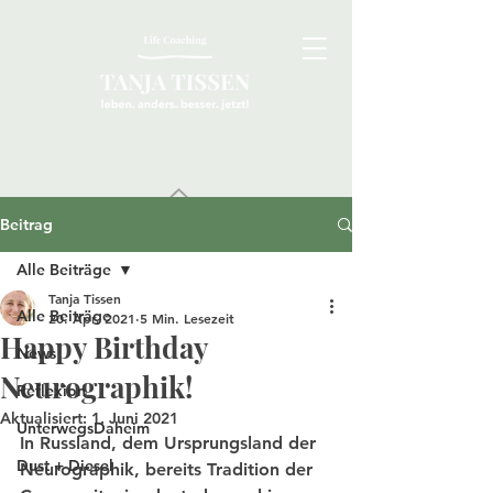
Beitrag
Alle Beiträge
Tanja Tissen
Alle Beiträge
20. Apr. 2021
5 Min. Lesezeit
Happy Birthday
News
Neurographik!
Reflexion
Aktualisiert:
1. Juni 2021
UnterwegsDaheim
In Russland, dem Ursprungsland der 
Dust + Diesel
Neurographik, bereits Tradition der 