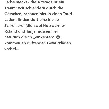
Farbe steckt - die Altstadt ist ein 
Traum! 
Wir schlendern durch die 
Gässchen, schauen hier in einen Touri-
Laden, finden dort eine kleine 
Schreinerei (die zwei Holzwürmer 
Roland und Tanja müssen hier 
natürlich gleich „einkehren“ 😉 ), 
kommen an duftenden Gewürzläden 
vorbei...
...und ich bin völlig hin und weg. 
H
ier könnte ich noch tagelang Fotos 
schießen…