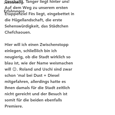
Geschafft, Tanger liegt hinter uns! 
Jakobsweg
Auf dem Weg zu unserem ersten 
Erfahrungen
Etappenziel Fès liegt, eingebettet in 
die Hügellandschaft, die erste 
Sehenswürdigkeit, das Städtchen 
Chefchaouen.
Hier will ich einen Zwischenstopp 
einlegen, schließlich bin ich 
neugierig, ob die Stadt wirklich so 
blau ist, wie der Name weismachen 
will 😉. Roland und Uschi sind zwar 
schon 'mal bei Dust + Diesel 
mitgefahren, allerdings hatte es 
Ihnen damals für die Stadt zeitlich 
nicht gereicht und der Besuch ist 
somit für die beiden ebenfalls 
Premiere.