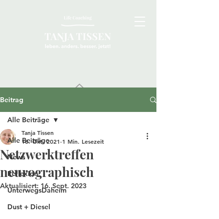
Beitrag
Alle Beiträge
Tanja Tissen
Alle Beiträge
18. Okt. 2021
1 Min. Lesezeit
Netzwerktreffen
News
neurographisch
Reflexion
Aktualisiert:
16. Sept. 2023
UnterwegsDaheim
Dust + Diesel