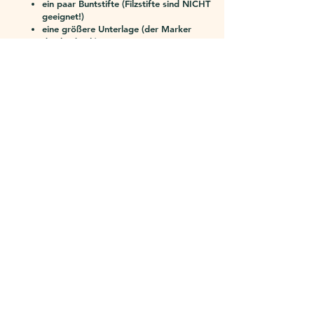
ein paar Buntstifte (Filzstifte sind NICHT
geeignet!)
eine größere Unterlage (der Marker
drückt durch)
farbige Textmarker, wenn vorhanden
Vorkenntnisse
Du solltest einen Stift halten können, das ist
alles 😉
Meine Behauptung: Zeichnen kann jede/r!
Du
zeichnest nicht bildgebend, sondern
intuitiv. Wir wollen Räume öffnen für
Erkenntnisse, die Zeichnung ist Mittel zum
Zweck. Dein Bild wird Dir Deine Geschichte
erzählen und da es keine Vorgabe gibt, wie
es am Ende auszusehen hat, wirst Du Dich
selber beeindrucken. Sei einfach nur offen
und neugierig - that's it!
Für wen ist NeuroGraphik®
geeignet?
NeuroGraphik® ist für Dich geeignet,
wenn DU