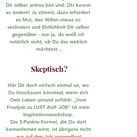
Dir selber untreu bist und: 
DU kannst 
es ändern!
 Ja stimmt, dazu erfordert 
es Mut, den Willen etwas zu 
verändern und Ehrlichkeit Dir selber 
gegenüber - nun ja, da weiß ich 
natürlich nicht, ob Du das wirklich 
möchtest...
Skeptisch?
Hör Dir doch einfach einmal an, wo 
Du hinschauen 
könntest,
 wenn sich 
Dein Leben unrund anfühlt: „Vom 
Frustjob zu LUST AUF JOB“ ist mein 
Inspirationsworkshop. 
D
ie 3-Punkte-Formel, die Du dort 
kennenlernen wirst, ist übrigens nicht 
nur auf den Job anwendbar!