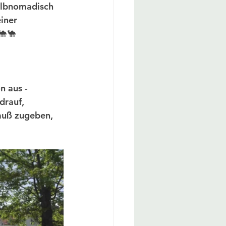
albnomadisch 
iner 
🐪🐪 
n aus - 
drauf, 
muß zugeben, 