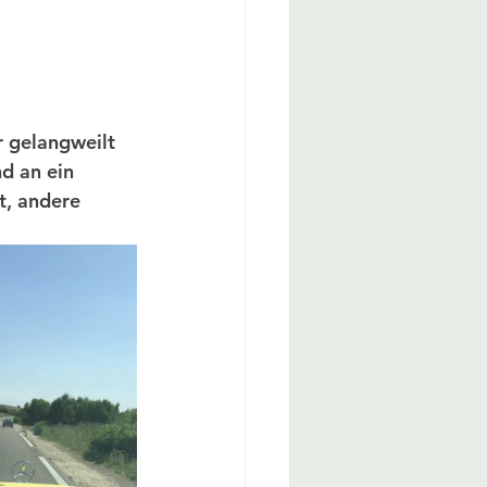
r gelangweilt 
d an ein 
t, andere 