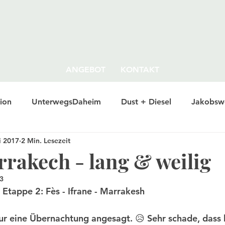
ANGEBOT
KONTAKT
ion
UnterwegsDaheim
Dust + Diesel
Jakobsw
i 2017
2 Min. Lesezeit
rrakech - lang & weilig
23
Etappe 2: Fès - Ifrane - Marrakesh
 nur eine Übernachtung angesagt. 😥 Sehr schade, dass k