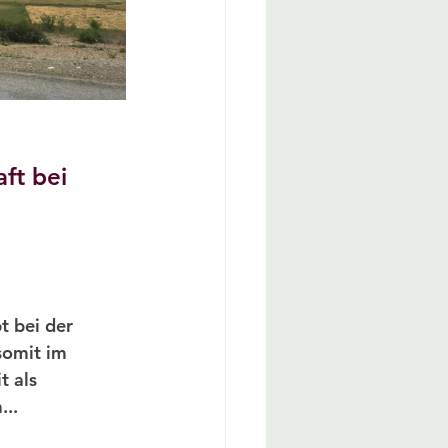
ft bei 
t bei der 
somit im 
 als 
.. 