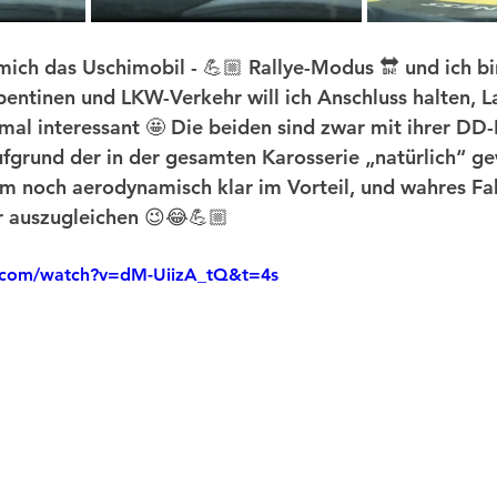
ich das Uschimobil - 💪🏼 Rallye-Modus 🔛 und ich bi
pentinen und LKW-Verkehr will ich Anschluss halten, L
 mal interessant 🤩 Die beiden sind zwar mit ihrer DD
ufgrund der in der gesamten Karosserie „natürlich“ g
em noch aerodynamisch klar im Vorteil, und wahres F
er auszugleichen 😉😂💪🏼 
.com/watch?v=dM-UiizA_tQ&t=4s