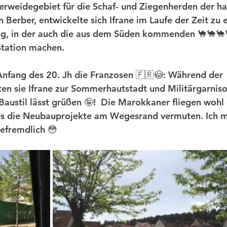
rweidegebiet für die Schaf- und Ziegenherden der h
Berber, entwickelte sich Ifrane im Laufe der Zeit zu e
ng, in der auch die aus dem Süden kommenden 🐪🐪🐪
tation machen. 
nfang des 20. Jh die Franzosen 🇫🇷😳: Während der 
en sie Ifrane zur Sommerhautstadt und Militärgarniso
Baustil lässt grüßen 🤪!  Die Marokkaner fliegen wohl 
dies die Neubauprojekte am Wegesrand vermuten. Ich 
befremdlich 😳  