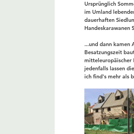
Ursprünglich Somme
im Umland lebenden 
dauerhaften Siedlu
Handeskarawanen S
...und dann kamen A
Besatzungszeit baut
mitteleuropäischer 
jedenfalls lassen 
ich find's mehr als 