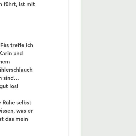
führt, ist mit 
Fès treffe ich 
Karin und 
inem 
hlerschlauch 
n sind… 
gut los!
 Ruhe selbst 
issen, was er 
ist das mein 